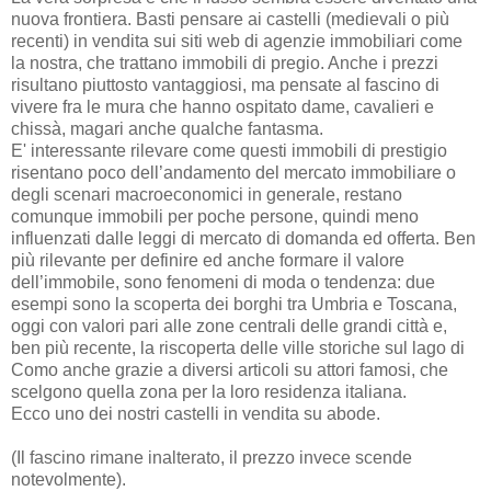
nuova frontiera. Basti pensare ai castelli (medievali o più
recenti) in vendita sui siti web di agenzie immobiliari come
la nostra, che trattano immobili di pregio. Anche i prezzi
risultano piuttosto vantaggiosi, ma pensate al fascino di
vivere fra le mura che hanno ospitato dame, cavalieri e
chissà, magari anche qualche fantasma.
E' interessante rilevare come questi immobili di prestigio
risentano poco dell’andamento del mercato immobiliare o
degli scenari macroeconomici in generale, restano
comunque immobili per poche persone, quindi meno
influenzati dalle leggi di mercato di domanda ed offerta. Ben
più rilevante per definire ed anche formare il valore
dell’immobile, sono fenomeni di moda o tendenza: due
esempi sono la scoperta dei borghi tra Umbria e Toscana,
oggi con valori pari alle zone centrali delle grandi città e,
ben più recente, la riscoperta delle ville storiche sul lago di
Como anche grazie a diversi articoli su attori famosi, che
scelgono quella zona per la loro residenza italiana.
Ecco uno dei nostri castelli in vendita su abode.
(Il fascino rimane inalterato, il prezzo invece scende
notevolmente).